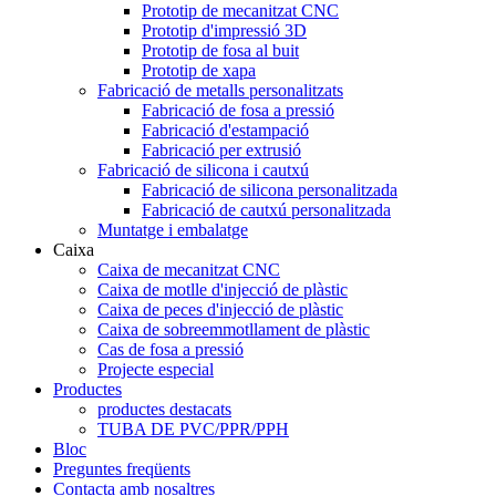
Prototip de mecanitzat CNC
Prototip d'impressió 3D
Prototip de fosa al buit
Prototip de xapa
Fabricació de metalls personalitzats
Fabricació de fosa a pressió
Fabricació d'estampació
Fabricació per extrusió
Fabricació de silicona i cautxú
Fabricació de silicona personalitzada
Fabricació de cautxú personalitzada
Muntatge i embalatge
Caixa
Caixa de mecanitzat CNC
Caixa de motlle d'injecció de plàstic
Caixa de peces d'injecció de plàstic
Caixa de sobreemmotllament de plàstic
Cas de fosa a pressió
Projecte especial
Productes
productes destacats
TUBA DE PVC/PPR/PPH
Bloc
Preguntes freqüents
Contacta amb nosaltres