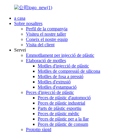
a casa
Sobre nosaltres
Perfil de la companyia
Visiteu el nostre taller
Coneix el nostre equip
Visita del client
Servei
Emmotllament per injecció de plàstic
Elaboració de motlles
Motlles d'injecció de plàstic
Motlles de compressió de silicona
Motlles de fosa a pressió
Motlles d'extrusió
Motlles d'estampació
Peces d'injecció de plàstic
Peces de plàstic d'automoció
Peces de plàstic industrial
Parts de plàstic esportiu
Peces de plàstic mèdic
Peces de plàstic per a la llar
Peces de plàstic de consum
Prototip ràpid