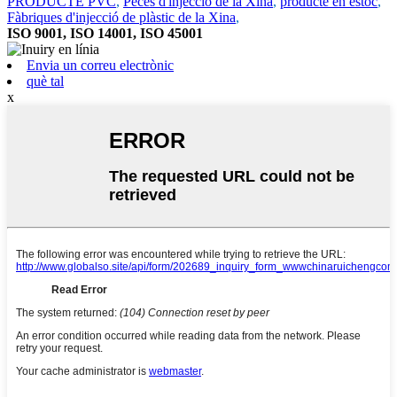
PRODUCTE PVC
,
Peces d'injecció de la Xina
,
producte en estoc
,
Fàbriques d'injecció de plàstic de la Xina
,
ISO 9001, ISO 14001, ISO 45001
Envia un correu electrònic
què tal
x