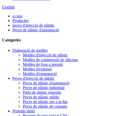
English
a casa
Productes
peces d'injecció de plàstic
Peces de plàstic d'automoció
Categories
Elaboració de motlles
Motlles d'injecció de plàstic
Motlles de compressió de silicona
Motlles de fosa a pressió
Motlles d'extrusió
Motlles d'estampació
Peces d'injecció de plàstic
Peces de plàstic d'automoció
Peces de plàstic industrial
Parts de plàstic esportiu
Peces de plàstic mèdic
Peces de plàstic per a la llar
Peces de plàstic de consum
Prototip ràpid
Prototip de mecanitzat CNC